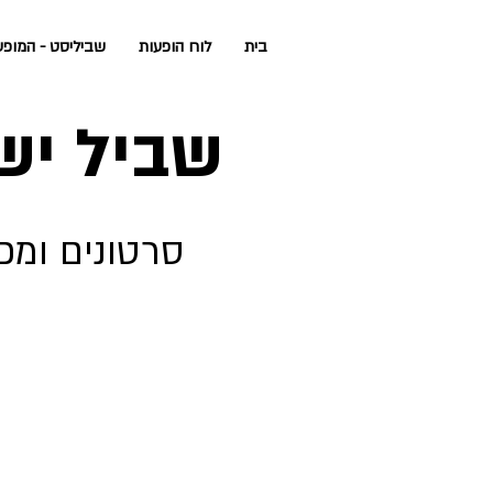
בית
לוח הופעות
שביליסט - המופע
שביל יש
סרטונים ומפ